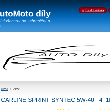
AutoMoto díly
Úvodní stránka
říslušenství na zahraniční a
a
Úvod
>
Akce
CARLINE SPRINT SYNTEC 5W-40 4+1