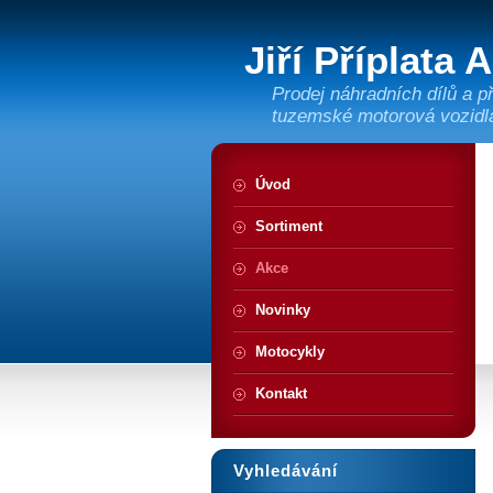
Jiří Příplata 
Prodej náhradních dílů a p
tuzemské motorová vozidl
Úvod
Sortiment
Akce
Novinky
Motocykly
Kontakt
Vyhledávání