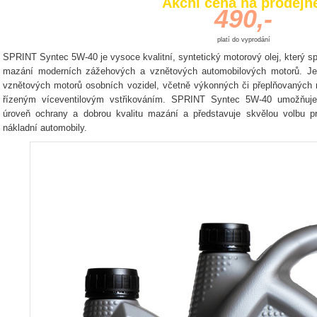
Akční cena na prodej
490,-
platí do vyprodání
SPRINT Syntec 5W-40 je vysoce kvalitní, syntetický motorový olej, který sp
mazání moderních zážehových a vznětových automobilových motorů. Je
vznětových motorů osobních vozidel, včetně výkonných či přeplňovaných 
řízeným víceventilovým vstřikováním. SPRINT Syntec 5W-40 umožňuj
úroveň ochrany a dobrou kvalitu mazání a představuje skvělou volbu p
nákladní automobily.